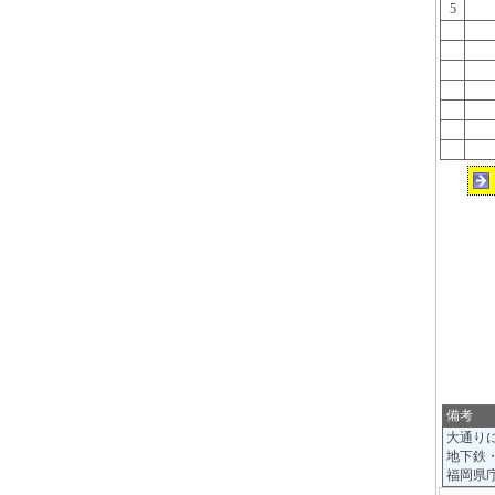
5
備考
大通り
地下鉄
福岡県