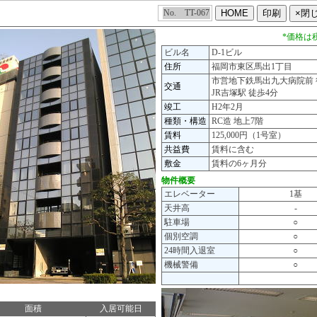
No. TT-067
*価格は
ビル名
D-1ビル
住所
福岡市東区馬出1丁目
市営地下鉄馬出九大病院前 
交通
JR吉塚駅 徒歩4分
竣工
H2年2月
種類・構造
RC造 地上7階
賃料
125,000円（1号室）
共益費
賃料に含む
敷金
賃料の6ヶ月分
物件概要
エレベーター
1基
天井高
-
駐車場
○
個別空調
○
24時間入退室
○
機械警備
○
面積
入居可能日